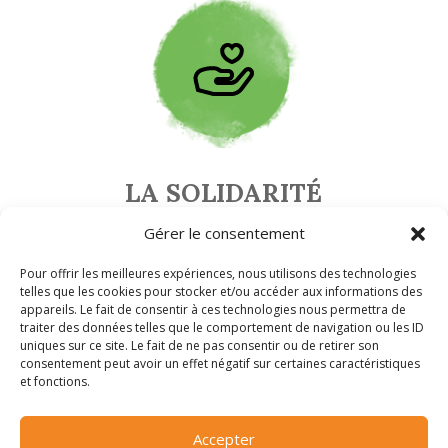
LA SOLIDARITÉ
Tout au long de l’année, nous faisons
Gérer le consentement
dons aux Restos du Cœur
de nos
Pour offrir les meilleures expériences, nous utilisons des technologies
telles que les cookies pour stocker et/ou accéder aux informations des
produits en surplus
ou
invendus
. Nous
appareils. Le fait de consentir à ces technologies nous permettra de
essayons au maximum de
limiter nos
traiter des données telles que le comportement de navigation ou les ID
uniques sur ce site. Le fait de ne pas consentir ou de retirer son
déchets
et d’en faire profiter tout un
consentement peut avoir un effet négatif sur certaines caractéristiques
et fonctions.
chacun.
Accepter